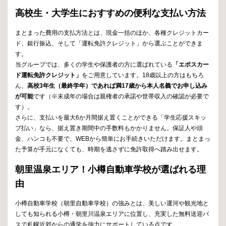
高校生・大学生におすすめの便利な支払い方法
まとまった費用の支払方法とは、現金一括のほか、各種クレジットカー
ド、銀行振込、そして「運転免許クレジット」から選ぶことができま
す。
当グループでは、多くの学生や保護者の方に選ばれている
「エポスカー
ド運転免許クレジット」
をご用意しています。18歳以上の方はもちろ
ん、
高校3年生（最終学年）であれば満17歳から本人名義でお申し込み
が可能
です（※未成年の場合は親権者の承諾や世帯収入の確認が必要で
す）。
さらに、支払いを最大6か月間据え置くことができる「学生応援スキッ
プ払い」なら、据え置き期間中の手数料もかかりません。保証人や頭
金、ハンコも不要で、WEBから簡単にお手続きいただけます。まとまっ
た予算が手元になくても、時期を逃さずに免許取得へ踏み出せます。
朝里温泉エリア！小樽自動車学校が選ばれる理
由
小樽自動車学校（朝里自動車学校）の強みとは、美しい運河や観光地と
しても知られる小樽・朝里川温泉エリアに位置し、充実した無料送迎バ
スで札幌近郊からの通学を強力にサポートしている点です。