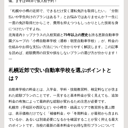
備。まずはWEBで仮入校予約！
「札幌や小樽の近郊で、できるだけ安く運転免許を取得したい」「分割
払いや学生向けのプランはある？」とお悩みではありませんか？一生に
一度の免許取得だからこそ、費用を抑えつつもしっかりとした技術を身
につけたいですよね。
北海道内トップクラスの入校実績と
75年以上の歴史
を誇る恵新自動車学
園グループの「小樽自動車学校（通称：朝里自動車学校）」が、料金の
仕組みやお得な支払い方法について分かりやすく解説します。この記事
を読めば、総額費用の目安や損をしないプランの選び方が分かります！
—
札幌近郊で安い自動車学校を選ぶポイントと
は？
自動車学校の料金とは、入学金、学科・技能教習料、検定料などが含ま
れた総額プランのことです。一見すると基本料金が安く見えても、追加
料金の有無によって最終的な総額が変わるため注意が必要です。
札幌市（手稲区や西区など）や小樽市・銭函エリアで教習所を選ぶ際
は、表示価格だけでなく「補修料金」や「冬期料金」が最初から含まれ
ているか、あるいは別途必要になるかを確認することが安く抑える最大
のポイントです。当校の最新の基本料金やお得な割引プランについて