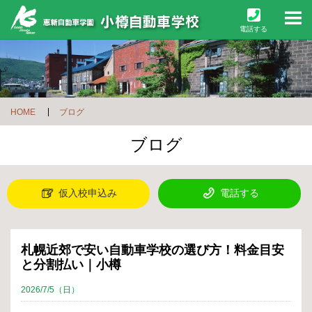
M
電話する
HOME
ブログ
ブログ
仮入校申込み
電話する
札幌近郊で安い自動車学校の選び方！料金目安
と分割払い｜小樽
2026/7/5（日）