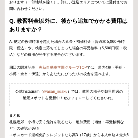
おります（一部地域を除く）。詳しい送迎エリアについては受付までお
問い合わせください。
Q. 教習料金以外に、後から追加でかかる費用は
ありますか？
A. 規定の教習時限を超えた場合の延長・補修料金（普通車 5,060円/時
限・税込）や、検定に落ちてしまった場合の再受検料（5,500円/回・税
込）などの費用が発生する場合がございます。
—
周辺の関連記事：
恵新自動車学園グループTOP
では、道内4校（手稲・
小樽・余市・伊達）からあなたにぴったりの校舎を選べます。
公式Instagram（
@asari_jigaku
）では、教習の様子や朝里周辺の
絶景スポットを更新中！ぜひフォローしてくださいね。
まとめ
札幌近郊・小樽で安く免許を取るなら、追加費用（補修・再受検料な
ど）の確認が必須
エポスカード運転免許クレジットなら高3（17歳）から本人申込＆最大6