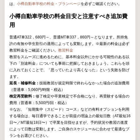
は、
小樽自動車学校の料金・プランページ
を必ずご確認ください。
小樽自動車学校の料金目安と注意すべき追加費
用
普通AT車322，680円～、普通MT車337，860円～となります。所持免
許の有無や学生割引の適用によっても変動します。※最新の料金は必ず
教習料金をご確認ください。
教習料金
教習をスムーズに進めるために、基本料金以外にかかる可能性のある以
下の「別途料金」についても事前に把握しておきましょう。これらを頭
に入れておくことで、「思っていたより高くなった」という失敗を防げ
ます。
延長・補修料金：
技能教習が規定時限で終わらなかった場合の追加費用
（普通車：5,060円/時限・税込）
検定再受験料：
修了検定や卒業検定で不合格になり、再受験する場合の
費用（普通車：5,500円/回・税込）
※なお、「短期集中（スピード）コース」などの有料オプションを利用
する場合は、毎日通学できることが前提の理論上の最短日数（AT最短16
日〜／MT最短18日〜）で卒業を目指せますが、予約状況や教習の進度
によって日数は変動します。ご自身のスケジュールに合わせて最適なプ
ランをお選びください。