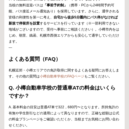
当校の無料送迎バスは
「事前予約制」
（携帯・PCから24時間予約可
能、バス接近メール通知あり）を採用しています。さらに、通学される
皆様の利便性を第一に考え、
自宅から徒歩5分圏内にバス停がなければ
新規で停留所を設置
するサービスを行っています（※一部利用できない
地域がございますので、受付へ事前にご相談ください）。小樽市内をは
じめ、朝里、銭函、札幌市西側エリアからも安心して通学していただけ
ます。
—
よくある質問（FAQ）
札幌近郊・小樽エリアでの免許取得に関するよくある疑問にお答えしま
す。その他の質問は
小樽自動車学校のFAQページ
もご覧ください。
Q. 小樽自動車学校の普通車ATの料金はいくら
ですか？
A. 基本料金の目安は普通AT車で322，680円〜となります。所持免許の
有無や学生割引などの適用によって異なりますので、正確な総額は公式
の料金プランページをご確認いただくか、当校までお気軽にお問い合わ
せください。