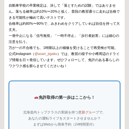
自動車学校の卒業検定は、決して「落とすための試験」ではありませ
ん。落ちる確率は約10%〜20%と低く、普段の教習通りに走れば合格で
きる可能性が極めて高いテストです。
合格率は約80%〜90%で、みきわめをクリアしていれば自信を持って大
丈夫。
一発中止になる「信号無視」「一時不停止」「歩行者妨害」には細心の
注意を払う。
万が一の不合格でも、1時限以上の補修を受けることで再受検が可能。
公式Instagram（
@asari_jigaku
）では、教習の様子や小樽周辺のドライ
ブ情報を日々発信しています。ぜひフォローして、免許のある暮らしの
ワクワク感を膨らませてくださいね！
免許取得の第一歩はここから！
北海道内トップクラスの実績を持つ
恵新グループ
で、
あなたの運転ライフをスタートさせませんか？
まずはWebから簡単予約（24時間受付）