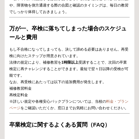
や、障害物を側方通過する際の合図と確認のタイミングは、毎日の教習
でしっかり体得しておきましょう。
万が一、卒検に落ちてしまった場合のスケジュ
ールと費用
もし不合格になってしまっても、決して諦める必要はありません。再受
検に向けたステップが用意されています。
法律の規定により、補修教習を
1時限以上
受講することで、次回の卒業
検定に再チャレンジすることができます。最短で翌々日以降の受検が可
能です。
なお、再受検にあたっては以下の追加費用が発生します。
補修教習料金
再検定料金
※詳しい規定や各種安心パックプランについては、当校の
料金・プラン
ページ
をご確認いただくか、窓口までお気軽にお問い合わせください。
卒業検定に関するよくある質問（FAQ）