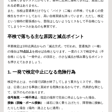
て受検できるテストだからです。基本に忠実に運転できれば、過度に恐
れる必要はありません。
また、当校は普通車だけでなく「バイク（二輪）の卒検」でも多くの受
検生をサポートしており、高い合格実績を誇っています。ただし、検定
という独特の緊張感から、普段はしないようなミスをして不合格になっ
てしまうケースがあるのも事実です。
卒検で落ちる主な原因と減点ポイント
卒業検定は100点満点からの「減点方式」で行われ、普通免許（一種）
の場合は
70点以上
を残せば合格となります。一度のミスで検定中止（不
合格）になる「一発中止」の項目と、小さな減点が積み重なるポイント
を押さえておきましょう。
1. 一発で検定中止になる危険行為
検定中止とは、その場で試験が終了してしまう重大なミスです。理由
は、公道における事故に直結する危険があるからです。代表的な例とし
て、以下のものがあります。
信号無視・一時不停止
：指定の場所で完全に停止しなかった場合。
接触（脱輪・ポール接触）
：縁石に強く乗り上げたり、障害物に接触し
たりした場合（場内・路上ともに適用）。