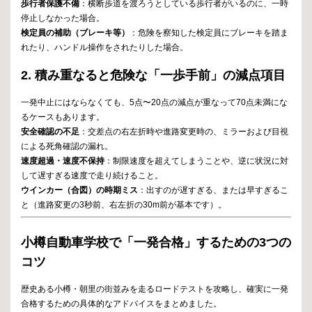
歩行者保護不備
：横断歩道を渡ろうとしている歩行者がいるのに、一時
停止しなかった場合。
検定員の補助（ブレーキ等）
：危険を察知した検定員にブレーキを踏ま
れたり、ハンドル操作をされたりした場合。
2. 積み重なると危険な「一歩手前」の減点項目
一発中止にはならなくても、5点〜20点の減点が重なって70点未満にな
るケースもあります。
安全確認の不足
：交差点の右左折時や進路変更時の、ミラーおよび目視
による死角確認の漏れ。
速度超過・速度不保持
：制限速度を超えてしまうことや、逆に状況に対
して遅すぎる速度で走り続けること。
ウインカー（合図）の時期ミス
：出すのが遅すぎる、または早すぎるこ
と（進路変更の3秒前、右左折の30m前が基本です）。
小樽自動車学校で「一発合格」するための3つの
コツ
歴史ある小樽・朝里の街並みを走るロードテストを攻略し、確実に一発
合格するための具体的なアドバイスをまとめました。