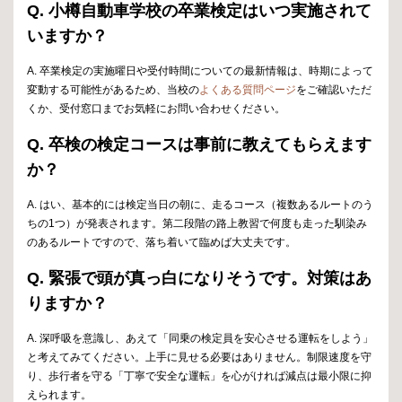
Q. 小樽自動車学校の卒業検定はいつ実施されて
いますか？
A. 卒業検定の実施曜日や受付時間についての最新情報は、時期によって
変動する可能性があるため、当校の
よくある質問ページ
をご確認いただ
くか、受付窓口までお気軽にお問い合わせください。
Q. 卒検の検定コースは事前に教えてもらえます
か？
A. はい、基本的には検定当日の朝に、走るコース（複数あるルートのう
ちの1つ）が発表されます。第二段階の路上教習で何度も走った馴染み
のあるルートですので、落ち着いて臨めば大丈夫です。
Q. 緊張で頭が真っ白になりそうです。対策はあ
りますか？
A. 深呼吸を意識し、あえて「同乗の検定員を安心させる運転をしよう」
と考えてみてください。上手に見せる必要はありません。制限速度を守
り、歩行者を守る「丁寧で安全な運転」を心がければ減点は最小限に抑
えられます。