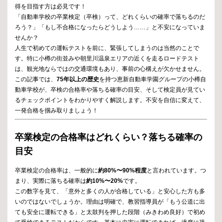
得を目指す方は必見です！
「自動車学校の卒業検定（卒検）って、どれくらいの確率で落ちるのだ
ろう？」「もし不合格になったらどうしよう……」と不安になっていま
せんか？
人生で初めての運転テストを前に、緊張してしまうのは当然のことで
す。特に小樽の街並みや朝里川温泉エリアの近くを走るロードテスト
は、観光地ならではの交通環境もあり、事前の心構えが欠かせません。
この記事では、
75年以上の歴史
を持つ恵新自動車学園グループの小樽自
動車学校が、卒検の合格率や落ちる確率の目安、そして検定員が見てい
るチェックポイントをわかりやすく解説します。不安を自信に変えて、
一発合格を掴み取りましょう！
卒業検定の合格率はどれくらい？落ちる確率の
目安
卒業検定の合格率は、一般的に
約80%〜90%程度
と言われています。つ
まり、実際に落ちる確率は
約10%〜20%
です。
この数字を見て、「意外と多くの人が合格している」と安心した方も多
いのではないでしょうか。理由は明確で、教習指導員が「もう公道に出
ても安全に運転できる」と太鼓判を押した段階（みきわめ良好）で初め