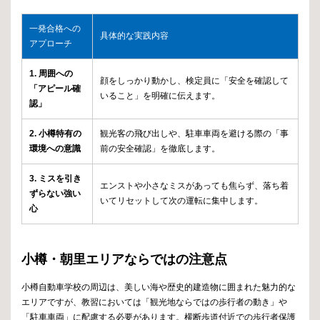
一発合格への
具体的な実践内容
アプローチ
1. 周囲への
顔をしっかり動かし、検定員に「安全を確認して
「アピール確
いること」を明確に伝えます。
認」
2. 小樽特有の
観光客の飛び出しや、駐車車両を避ける際の「事
環境への意識
前の安全確認」を徹底します。
3. ミスを引き
エンストや小さなミスがあっても焦らず、落ち着
ずらない強い
いてリセットして次の運転に集中します。
心
小樽・朝里エリアならではの注意点
小樽自動車学校の周辺は、美しい海や歴史的建造物に囲まれた魅力的な
エリアですが、教習においては「観光地ならではの歩行者の動き」や
「駐車車両」に配慮する必要があります。横断歩道付近での歩行者保護