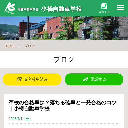
M
電話する
HOME
ブログ
ブログ
仮入校申込み
電話する
卒検の合格率は？落ちる確率と一発合格のコツ
｜小樽自動車学校
2026/7/4（土）