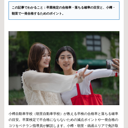
この記事でわかること：卒業検定の合格率・落ちる確率の目安と、小樽・
朝里で一発合格するためのポイント。
小樽自動車学校（朝里自動車学校）が教える卒検の合格率と落ちる確率
の目安。卒業検定で不合格にならないための減点ポイントや一発合格の
コツをベテラン指導員が解説します。小樽・朝里・銭函エリアで免許取