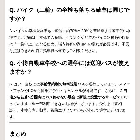
Q. バイク（二輪）の卒検も落ちる確率は同じで
すか？
A. バイクの卒検合格率も一般的に約70%〜80%と普通車より若干低い水
準です。理由は一本橋での脱輪、クランクなどでのパイロン接触や転倒
は「一発中止」となるため、場内特有の課題への慣れが必要です。不安
な点はみきわめ前に指導員へ何でもご相談ください。
Q. 小樽自動車学校への通学には送迎バスが使え
ますか？
A. はい、当校では
事前予約制の無料送迎バス
を運行しています。スマー
トフォンやPCから簡単に予約・キャンセルが可能です。さらに、
ご自
宅から徒歩5分圏内にバス停がない場合は新規に設置するサービス
も行
っています（※一部利用できない地域がございます。受付まで要相
談）。小樽市内、朝里、銭函エリアなどから安心して通学いただけま
す。
まとめ