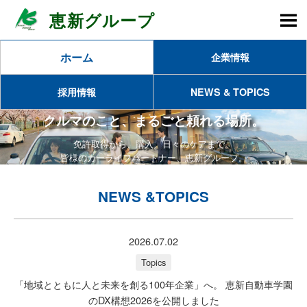
恵新グループ
M
ホーム
企業情報
採用情報
NEWS & TOPICS
クルマのこと、まるごと頼れる場所。
免許取得から、購入、日々のケアまで。
皆様のカーライフパートナー、恵新グループ。
NEWS &
TOPICS
2026.07.02
Topics
「地域とともに人と未来を創る100年企業」へ。 恵新自動車学園
のDX構想2026を公開しました