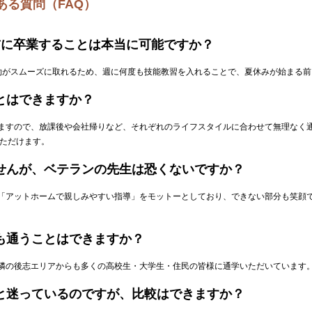
ある質問（FAQ）
み前に卒業することは本当に可能ですか？
の予約がスムーズに取れるため、週に何度も技能教習を入れることで、夏休みが始まる
ことはできますか？
おりますので、放課後や会社帰りなど、それぞれのライフスタイルに合わせて無理なく
ただけます。
ませんが、ベテランの先生は恐くないですか？
員は「アットホームで親しみやすい指導」をモットーとしており、できない部分も笑顔
らも通うことはできますか？
や近隣の後志エリアからも多くの高校生・大学生・住民の皆様に通学いただいています
校と迷っているのですが、比較はできますか？