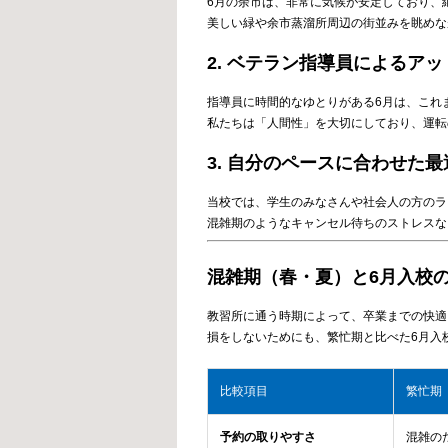
6月の余市は、非常に気候が安定しており、
美しい緑や余市蒸溜所周辺の街並みを眺めな
2. ベテラン指導員によるア
指導員に時間的なゆとりがある6月は、これ
私たちは「人間性」を大切にしており、運転
3. 自分のペースに合わせた
当校では、学生のみなさんや社会人の方のラ
混雑期のようなキャンセル待ちのストレスな
混雑期（春・夏）と6月入校
教習所に通う時期によって、卒業までの快適
損をしないためにも、繁忙期と比べた6月入
比較項目
繁忙期（
予約の取りやすさ
混雑の