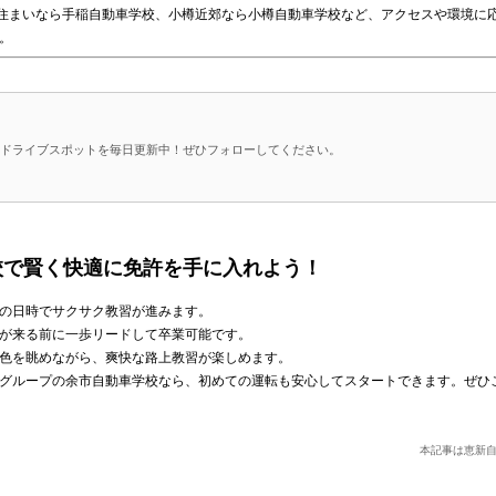
にお住まいなら手稲自動車学校、小樽近郊なら小樽自動車学校など、アクセスや環境に
。
の絶景ドライブスポットを毎日更新中！ぜひフォローしてください。
校で賢く快適に免許を手に入れよう！
の日時でサクサク教習が進みます。
が来る前に一歩リードして卒業可能です。
色を眺めながら、爽快な路上教習が楽しめます。
グループの余市自動車学校なら、初めての運転も安心してスタートできます。ぜひ
本記事は恵新