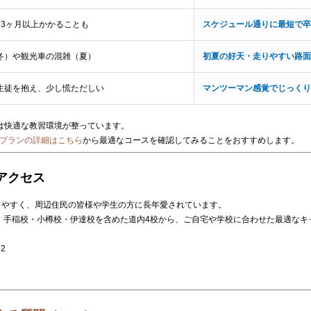
〜3ヶ月以上かかることも
スケジュール通りに最短で卒
冬）や観光車の混雑（夏）
初夏の好天・走りやすい路面
生徒を抱え、少し慌ただしい
マンツーマン感覚でじっくり
は快適な教習環境が整っています。
プランの詳細はこちら
から最適なコースを確認してみることをおすすめします。
アクセス
しやすく、周辺住民の皆様や学生の方に長年愛されています。
、手稲校・小樽校・伊達校を含めた道内4校から、ご自宅や学校に合わせた最適なキ
2