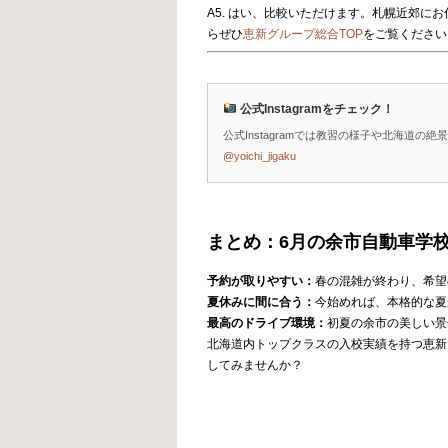
A5. はい、比較いただけます。札幌近郊
らぜひ
恵新グループ総合TOP
をご覧ください
公式Instagramをチェック！
公式Instagramでは教習の様子や北海道
@yoichi_jigaku
まとめ：6月の余市自動車学
予約が取りやすい：
春の混雑が終わり、希望
夏休みに間に合う：
今始めれば、本格的な夏
最高のドライブ環境：
初夏の余市の美しい景
北海道内トップクラスの入校実績を持つ恵新
してみませんか？