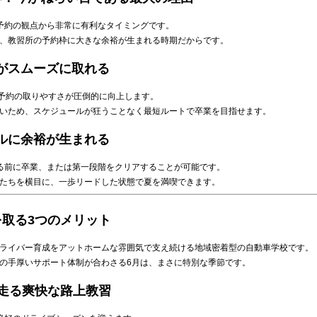
予約の観点から非常に有利なタイミングです。
、教習所の予約枠に大きな余裕が生まれる時期だからです。
がスムーズに取れる
て予約の取りやすさが圧倒的に向上します。
いため、スケジュールが狂うことなく最短ルートで卒業を目指せます。
ルに余裕が生まれる
る前に卒業、または第一段階をクリアすることが可能です。
たちを横目に、一歩リードした状態で夏を満喫できます。
を取る3つのメリット
ライバー育成をアットホームな雰囲気で支え続ける地域密着型の自動車学校です。
の手厚いサポート体制が合わさる6月は、まさに特別な季節です。
を走る爽快な路上教習