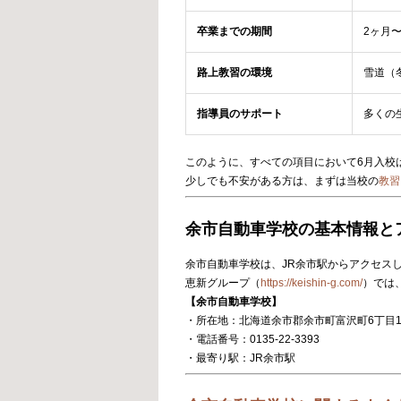
卒業までの期間
2ヶ月
路上教習の環境
雪道（
指導員のサポート
多くの
このように、すべての項目において6月入校
少しでも不安がある方は、まずは当校の
教習
余市自動車学校の基本情報と
余市自動車学校は、JR余市駅からアクセス
恵新グループ（
https://keishin-g.com/
）では
【余市自動車学校】
・所在地：北海道余市郡余市町富沢町6丁目1
・電話番号：0135-22-3393
・最寄り駅：JR余市駅