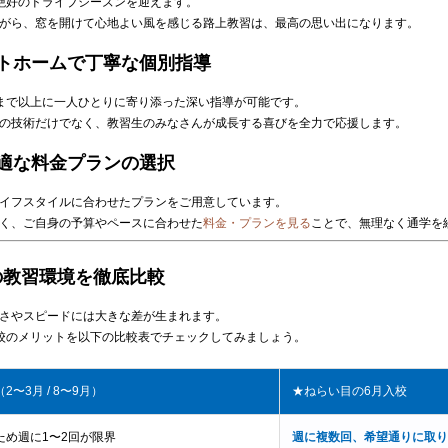
絶好のドライブシーズンを迎えます。
がら、窓を開けて心地よい風を感じる路上教習は、最高の思い出になります。
ットホームで丁寧な個別指導
まで以上に一人ひとりに寄り添った深い指導が可能です。
の技術だけでなく、教習生のみなさんが成長する喜びを全力で応援します。
最適な料金プランの選択
イフスタイルに合わせたプランをご用意しています。
く、ご自身の予算やペースに合わせた
料金・プランを見る
ことで、無理なく通学を
の教習環境を徹底比較
さやスピードには大きな差が生まれます。
校のメリットを以下の比較表でチェックしてみましょう。
2〜3月 / 8〜9月）
★ねらい目の6月入校
ため週に1〜2回が限界
週に複数回、希望通りに取り