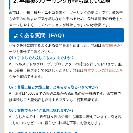
2. 卒業後のツーリングが待ち遠しい立地
余市は、小樽・積丹・ニセコを繋ぐ「ツーリングの拠点」です。教習中
も余市の心地よい空気を感じながら学べるため、免許取得後の自分をイ
メージしやすく、モチベーションが維持しやすいのが特徴です。
よくある質問（FAQ）
バイク免許に関するよくある疑問をまとめました。詳細は
余市校FAQペ
ージ
も併せてご覧ください。
Q1：手ぶらで入校しても大丈夫ですか？
A：ヘルメットやグローブ、プロテクターの貸出を行っております。服
装は長袖・長ズボンでお越しください。詳細は
教習プランの詳細はこち
ら
から確認できます。
Q2：普通二輪と大型二輪、どちらから取るべきですか？
A：まずは400ccまでの普通二輪から始めるのが一般的です。余市校で
は連続して大型免許を取得するプランもご提案可能です。
Q3：女性でもバイク免許は取れますか？
A：もちろんです！近年は女性の受講生も非常に増えています。引き起
こしのコツなど、力に頼らない技術を丁寧にお教えします。