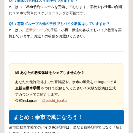
Q4：教習の予約はスマホからできますか？
A：はい、Web予約システムを完備しております。学校やお仕事の合間
にスマホで簡単にスケジューリングが可能です。
Q5：恵新グループの他の学校でもバイク教習はしていますか？
A：はい。
恵新グループ
の手稲・小樽・伊達の各校でもバイク教習を実
施しています。お近くの校舎をお選びください。
あなたの教習体験をシェアしませんか？
あなたの免許取得までの奮闘記や、余市の風景をInstagramで
#
恵新自動車学園
をつけて投稿してください！素敵な投稿は公式
アカウントでご紹介します。
公式Instagram：
@yoichi_jigaku
まとめ：余市で風になろう！
余市自動車学校でのバイク免許取得は、単なる資格取得ではなく「新し