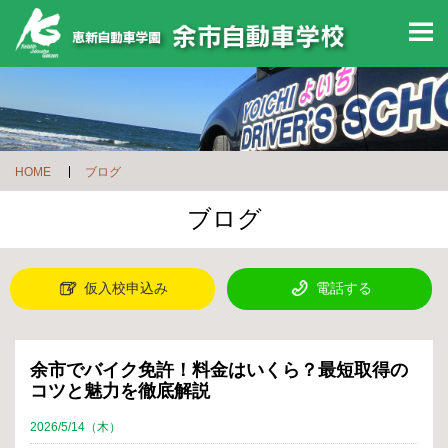
M
HOME
ブログ
ブログ
仮入校申込み
電話する
余市でバイク免許！料金はいくら？最短取得の
コツと魅力を徹底解説
2026/5/14（木）