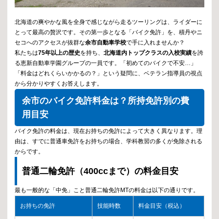
北海道の爽やかな風を全身で感じながら走るツーリングは、ライダーに
とって最高の贅沢です。その第一歩となる「バイク免許」を、積丹やニ
セコへのアクセスが抜群な
余市自動車学校
で手に入れませんか？
私たちは
75年以上の歴史
を持ち、
北海道内トップクラスの入校実績
を誇
る恵新自動車学園グループの一員です。「初めてのバイクで不安…」
「料金はどれくらいかかるの？」という疑問に、ベテラン指導員の視点
から分かりやすくお答えします。
余市のバイク免許料金は？所持免許別の費
用目安
バイク免許の料金は、現在お持ちの免許によって大きく異なります。理
由は、すでに普通車免許をお持ちの場合、学科教習の多くが免除される
からです。
普通二輪免許（400ccまで）の料金目安
最も一般的な「中免」こと普通二輪免許MTの料金は以下の通りです。
お持ちの免許
技能時数
料金目安（税込）