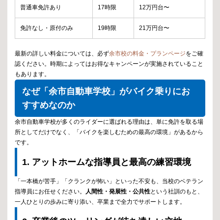
普通車免許あり
17時限
12万円台〜
免許なし・原付のみ
19時限
21万円台〜
最新の詳しい料金については、必ず
余市校の料金・プランページ
をご確
認ください。時期によってはお得なキャンペーンが実施されていること
もあります。
なぜ「余市自動車学校」がバイク乗りにお
すすめなのか
余市自動車学校が多くのライダーに選ばれる理由は、単に免許を取る場
所としてだけでなく、「バイクを楽しむための最高の環境」があるから
です。
1. アットホームな指導員と最高の練習環境
「一本橋が苦手」「クランクが怖い」といった不安も、当校のベテラン
指導員にお任せください。
人間性・発展性・公共性
という社訓のもと、
一人ひとりの歩みに寄り添い、卒業まで全力でサポートします。