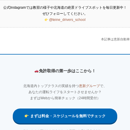
公式Instagramでは教習の様子や北海道の絶景ドライブスポットを毎日更新中！
ぜひフォローしてください。
@teine_drivers_school
本記事は恵新自動車
免許取得の第一歩はここから！
北海道内トップクラスの実績を持つ
恵新グループ
で、
あなたの運転ライフをスタートさせませんか？
まずはWebから簡単チェック（24時間受付）
まずは料金・スケジュールを無料でチェック