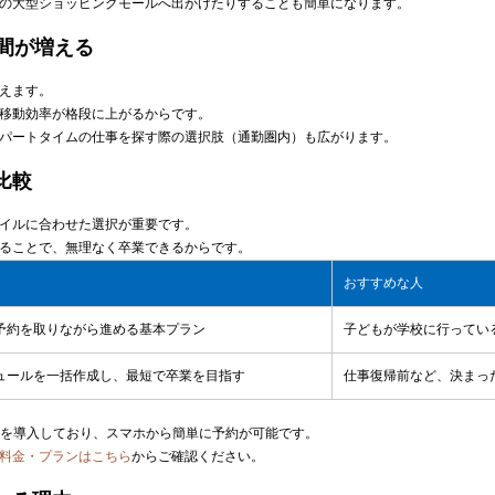
の大型ショッピングモールへ出かけたりすることも簡単になります。
時間が増える
えます。
移動効率が格段に上がるからです。
パートタイムの仕事を探す際の選択肢（通勤圏内）も広がります。
比較
イルに合わせた選択が重要です。
ることで、無理なく卒業できるからです。
おすすめな人
予約を取りながら進める基本プラン
子どもが学校に行ってい
ュールを一括作成し、最短で卒業を目指す
仕事復帰前など、決まっ
ムを導入しており、スマホから簡単に予約が可能です。
料金・プランはこちら
からご確認ください。