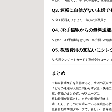
A. はい、可能です。平日の午前中からお
Q3. 運転に自信がない主婦
A. 全く問題ありません。当校の指導員が
Q4. JR手稲駅からの無料
A. はい、JR手稲駅をはじめ、各方面への
Q5. 教習費用の支払いにク
A. 各種クレジットカードや運転免許ロー
まとめ
主婦が普通免許を取得すると、生活の質が大
子どもの送迎が天候に関わらず安全・快適に
重い荷物のまとめ買いがスムーズに
移動時間が短縮され、自分の時間が増える
迷ったら、多くの方が選んでいる実績ある教
恵新自動車学園グループで、新しい一歩を踏