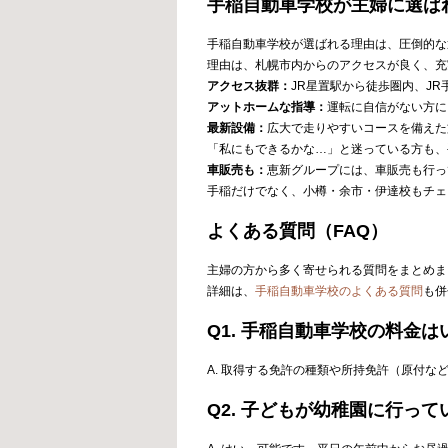
手稲自動車学校が主婦に選ば
手稲自動車学校が選ばれる理由は、圧倒的な
理由は、札幌市内からのアクセスが良く、充
アクセス抜群：
JR星置駅から徒歩圏内、J
アットホームな指導：
運転に自信がない方に
最新設備：
広大で走りやすいコースを備えた
「私にもできるかな…」と迷っている方も、
車販売も：
恵新グループには、車販売も行っ
手稲だけでなく、小樽・余市・伊達校もチェ
よくある質問（FAQ）
主婦の方から多く寄せられる質問をまとめま
詳細は、
手稲自動車学校のよくある質問
も併
Q1. 手稲自動車学校の料金
A. 取得する免許の種類や所持免許（原付な
Q2. 子どもが幼稚園に行っ