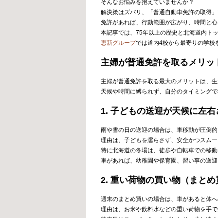
そんなお悩みを抱えていませんか？
解決策はズバリ、「普通自動車免許の取得」
免許があれば、行動範囲が広がり、時間と心
本記事では、75年以上の歴史と北海道内ト
恵新グループ
では道内4校から最寄りの学校
主婦が普通免許を取るメリッ
主婦が普通免許を取る最大のメリットは、生
天候や時間に縛られず、自分のタイミングで
1. 子どもの送迎が天候に左
雨や雪の日の送迎の場合は、車移動が圧倒的
理由は、子どもを濡らさず、安全かつスムー
特に北海道の冬場は、徒歩や自転車での移動
車があれば、幼稚園や保育園、習い事の送迎
2. 重い荷物の買い物（まと
週末のまとめ買いの場合は、車があると体へ
理由は、お米や飲料水などの重い荷物を手で