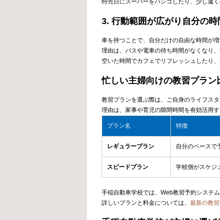
特売日にスーパーをハシゴしたり、少し遠く
3. 行動範囲が広がり自分の
車を持つことで、自分だけの自由な時間が増
理由は、バスや電車の待ち時間がなくなり、
空いた時間でカフェでリフレッシュしたり、
忙しい主婦向けの教習プラン
教習プランを選ぶ際は、ご自身のライフスタ
理由は、家事や育児の隙間時間を有効活用す
プラン名
特徴
レギュラープラン
自分のペースで
スピードプラン
学校側がスケジ
手稲自動車学校では、Web教習予約システ
詳しいプランと料金については、
最新の教習