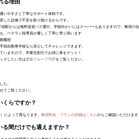
れる理由
通いやすさと丁寧なサポート体制です。
実した設備で不安を取り除けるからです。
R手稲駅からは無料送迎バス運行、学校向かいにはスーパーもありますので、教習の
も、ベテラン指導員が優しく丁寧に寄り添います
旗艦校
手稲自動車学校なら安心してチャレンジできます。
ていますので、卒業生割引でお得に車をゲット！
ックしたい方は
恵新グループTOP
をご覧ください。
した。
せてご覧ください。
はいくらですか？
ど）によって異なります。
教習料金・プランの詳細はこちら
からご確認いただけます
ている間だけでも通えますか？