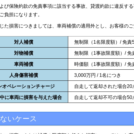
よび保険約款の免責事項に該当する事故、貸渡約款に違反する
ご負担になります。
じた損害につきましては、車両補償の適用外とし、お客様のご
対人補償
無制限（1名限度額）/
免責
対物補償
無制限（1事故限度額）/
免
車両補償
時価額（1事故限度額）/
免
人身傷害補償
3,000万円 /
1名につき
ンオペレーションチャージ
自走して返却された場合
20
中に車両に損害を与えた場合
自走して返却不可の場合
50
きないケース