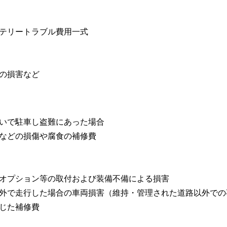
ッテリートラブル費用一式
物の損害など
ないで駐車し盗難にあった場合
体などの損傷や腐食の補修費
の他オプション等の取付および装備不備による損害
道以外で走行した場合の車両損害（維持・管理された道路以外での
生じた補修費