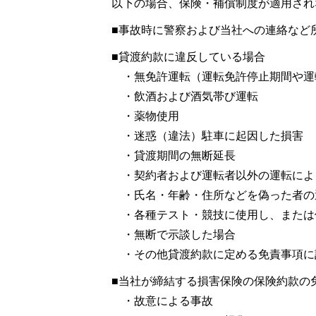
以下の場合、保険・補償制度が適用され
■事故時に警察および当社への連絡など
■貸渡約款に違反している場合
・無免許運転（運転免許停止期間
・飲酒および酒気帯び運転
・薬物使用
・迷惑（違法）駐車に起因した損害
・貸渡期間の無断延長
・契約者および運転者以外の運転に
・氏名・年齢・住所などを偽った者
・各種テスト・競技に使用し、また
・無断で示談した場合
・その他貸渡約款に定める免責事項
■当社が締結する損害保険の保険約款の
・故意による事故