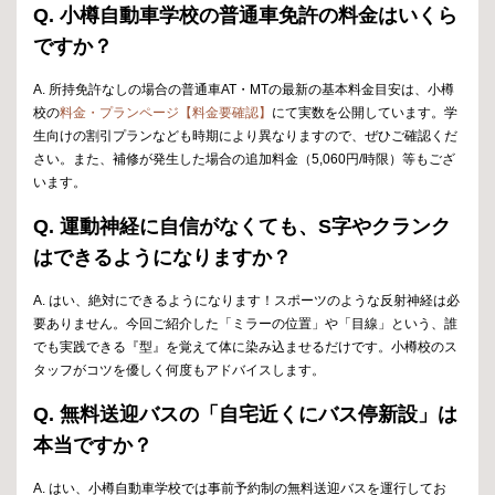
Q. 小樽自動車学校の普通車免許の料金はいくら
ですか？
A. 所持免許なしの場合の普通車AT・MTの最新の基本料金目安は、小樽
校の
料金・プランページ【料金要確認】
にて実数を公開しています。学
生向けの割引プランなども時期により異なりますので、ぜひご確認くだ
さい。また、補修が発生した場合の追加料金（5,060円/時限）等もござ
います。
Q. 運動神経に自信がなくても、S字やクランク
はできるようになりますか？
A. はい、絶対にできるようになります！スポーツのような反射神経は必
要ありません。今回ご紹介した「ミラーの位置」や「目線」という、誰
でも実践できる『型』を覚えて体に染み込ませるだけです。小樽校のス
タッフがコツを優しく何度もアドバイスします。
Q. 無料送迎バスの「自宅近くにバス停新設」は
本当ですか？
A. はい、小樽自動車学校では事前予約制の無料送迎バスを運行してお