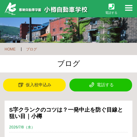
M
電話する
HOME
ブログ
ブログ
仮入校申込み
電話する
S字クランクのコツは？一発中止を防ぐ目線と
狙い目｜小樽
2026/7/8（水）