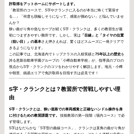
許取得をアットホームにサポートします。
「教習所のコースで、S字やクランクに入るのが本当に怖くて緊張す
る…」「何度も脱輪しそうになって、感覚が掴めない」と悩んでいませ
んか？
狭い曲がり角や急なカーブが続くS字・クランクは、多くの教習生が最
初につまずきやすい難所です。しかし、実は
「目線」と「タイヤの位置
（狙い目）」の基本
さえ押さえれば、驚くほどスムーズに一発クリアで
きるようになります。
この記事では、北海道内でトップクラスの入校実績と
75年以上の歴史
を
誇る恵新自動車学園グループの「小樽自動車学校」が、指導員のプロの
視点からS字・クランクのコツをわかりやすく解説します。地元・小樽
や朝里、銭函エリアで免許取得を目指す方は必見です！
S字・クランクとは？教習所で苦戦しやすい理
由
S字・クランクとは、狭い道路での車両感覚と正確なハンドル操作を身
に付けるための教習課題です。
技能教習の第一段階（場内コース）で必
ず登場します。
S字はなだらかな「S字型の曲線コース」、クランクは直角の曲がり角が