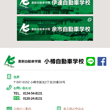
line
fa
住所
〒047-0152 小樽市新光2丁目20番33号
お問い合わせ
TEL.
0134-54-8131
0120-24-8131
入校のご案内
仮入校お申込み