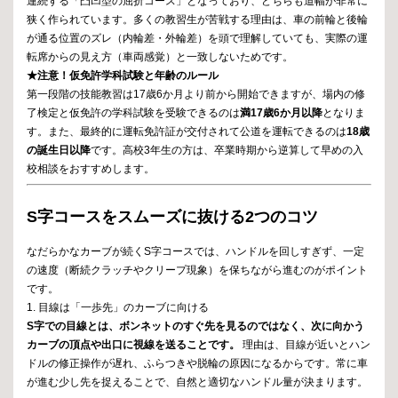
連続する「凸凹型の屈折コース」となっており、どちらも道幅が非常に
狭く作られています。多くの教習生が苦戦する理由は、車の前輪と後輪
が通る位置のズレ（内輪差・外輪差）を頭で理解していても、実際の運
転席からの見え方（車両感覚）と一致しないためです。
★注意！仮免許学科試験と年齢のルール
第一段階の技能教習は17歳6か月より前から開始できますが、場内の修
了検定と仮免許の学科試験を受験できるのは
満17歳6か月以降
となりま
す。また、最終的に運転免許証が交付されて公道を運転できるのは
18歳
の誕生日以降
です。高校3年生の方は、卒業時期から逆算して早めの入
校相談をおすすめします。
S字コースをスムーズに抜ける2つのコツ
なだらかなカーブが続くS字コースでは、ハンドルを回しすぎず、一定
の速度（断続クラッチやクリープ現象）を保ちながら進むのがポイント
です。
1. 目線は「一歩先」のカーブに向ける
S字での目線とは、ボンネットのすぐ先を見るのではなく、次に向かう
カーブの頂点や出口に視線を送ることです。
理由は、目線が近いとハン
ドルの修正操作が遅れ、ふらつきや脱輪の原因になるからです。常に車
が進む少し先を捉えることで、自然と適切なハンドル量が決まります。