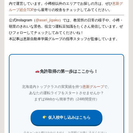
内で運営しています。小樽校以外のエリアでお探しの方は、ぜひ
恵新グ
ループ総合TOP
から最寄りの校舎をチェックしてみてください。
公式Instagram（
@asari_jigaku
）では、教習所の日常の様子や、小樽・
朝里のきれいな景色、役立つ運転豆知識をたくさん発信しています。ぜ
ひフォローしてチェックしてみてくださいね！
本記事は恵新自動車学園グループの指導スタッフが監修しています。
免許取得の第一歩はここから！
北海道内トップクラスの実実績を持つ
恵新グループ
で、
あなたの運転ライフをスタートさせませんか？
まずはWebから簡単予約（24時間受付）
仮入校申し込みはこちら
※キャンセル料はかかりません。お気軽にお申し込みください。