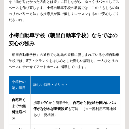
を「曲がりたかった方向とは逆」に回しながら、ゆっくりバックしてス
ペースを作り直します。小樽自動車学校の教習では、この「もしもの時
のリカバリー方法」も指導員が隣で優しくレッスンするので安心してく
ださいね。
小樽自動車学校（朝里自動車学校）ならではの
安心の強み
「朝里自動車学校」の通称でも地元の皆様に親しまれている小樽自動車
学校では、S字・クランクをはじめとした難しい課題も、一人ひとりの
ペースに合わせてアットホームに指導しています。
小樽校の
詳しい特徴・メリット
魅力項目
自宅近く
携帯やPCから簡単予約。
自宅から徒歩5分圏内にバス
までの無
停がなければ新規設置
も可能！（※一部利用不可地域
料送迎バ
あり・要相談）
ス