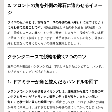
2. フロントの角を外側の縁石に這わせるイメー
ジ
タイヤの狙い目とは、前輪をコースの外側の線（縁石）に近づけるよう
に沿わせて走ることです。
後輪は前輪よりも内側を通る（内輪差）た
め、前輪をコースの真ん中や内側に寄せてしまうと、後輪が内側の縁石
に乗り上げて（脱輪）しまいます。助手席側のフロントの角が、外側の
縁石と重なって見えるくらいの感覚を意識しましょう。
クランクコースで脱輪を防ぐ2つのコツ
直角の角が2回続くクランクでは、S字よりもさらにシビアな「ハンドル
を切るタイミング」が求められます。
1. ドアミラーが角と並んだらハンドルを回す
クランクでハンドルを切るタイミングとは、運転席から見て「自分の車
のドアミラー」が「クランクの直角の角（曲がりたい方向の内側の
角）」と横一列に並んだ瞬間です。
理由としては、これより早いと後輪
が内角に乗り上げ、遅すぎると前輪が外側の壁にぶつかってしまうから