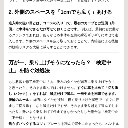
です。「ミラーと角が並んだら一気に回す」を意識してください。
2. 外側のスペースを「1cmでも広く」あける
進入時の狙い目とは、コースの入り口で、最初のカーブとは逆側（外
側）に車体をできるだけ寄せておくことです。
例えば、最初に右に曲が
るクランクであれば、あらかじめ車体を左側の縁石ギリギリに寄せて進
入します。外側のスペースを広く取っておくことで、内輪差による後輪
の脱輪リスクを大幅に減らすことができます。
万が一、乗り上げそうになったら？「検定中
止」を防ぐ対処法
もし教習や修了検定中に「あ、後ろのタイヤが縁石に乗り上げそう！」
と思ったら、そのまま進んではいけません。
すぐに車を止めて「切り返
し（バック）」をすれば、減点だけで済み、一発中止を回避できます。
脱輪のルール：
縁石にタイヤが接触・軽く乗り上げた状態で「すぐに停
止して切り返す」なら減点だけですが、そのまま乗り越えて進んでしま
ったり、勢いよく乗り上げて停止できなかったりした場合は「検定中止
（不合格）」となります。
焦らずバックするコツ：
ブレーキを踏んで完全に止まったら、ハンドル