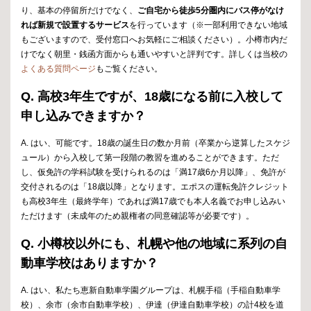
り、基本の停留所だけでなく、
ご自宅から徒歩5分圏内にバス停がなけ
れば新規で設置するサービス
を行っています（※一部利用できない地域
もございますので、受付窓口へお気軽にご相談ください）。小樽市内だ
けでなく朝里・銭函方面からも通いやすいと評判です。詳しくは当校の
よくある質問ページ
もご覧ください。
Q. 高校3年生ですが、18歳になる前に入校して
申し込みできますか？
A. はい、可能です。18歳の誕生日の数か月前（卒業から逆算したスケジ
ュール）から入校して第一段階の教習を進めることができます。ただ
し、仮免許の学科試験を受けられるのは「満17歳6か月以降」、免許が
交付されるのは「18歳以降」となります。エポスの運転免許クレジット
も高校3年生（最終学年）であれば満17歳でも本人名義でお申し込みい
ただけます（未成年のため親権者の同意確認等が必要です）。
Q. 小樽校以外にも、札幌や他の地域に系列の自
動車学校はありますか？
A. はい、私たち恵新自動車学園グループは、札幌手稲（手稲自動車学
校）、余市（余市自動車学校）、伊達（伊達自動車学校）の計4校を道