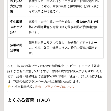
お支払い
各種クレカ・振込のほか「エポスカード運転免許クレ
方法が豊
ジット」に対応。高校3年生（最終学年）は満17歳か
富
ら本人申込が可能です。
学生応援
高校生・大学生等の全学年対象で、
最大6か月まで支
スキップ
払いの据え置き
が可能（据え置き期間の手数料は無
払い
料！）。
朝里川温泉エリアに位置し、自然豊かでアットホー
抜群の周
ム。小樽・朝里・銭函エリアの通学に最適な環境で
辺環境
す。
なお、当校の標準プランのほかに短期集中（スピード）コース【要確
認】などもご用意していますが、教習進度や教習状況により変動いたし
ます。延長・補修料金（普通車5,060円/時限・税込）。詳しい目安料金
は、下記の公式プランページからご確認いただけます。
小樽自動車学校の
料金・プランページはこちら
よくある質問（FAQ）