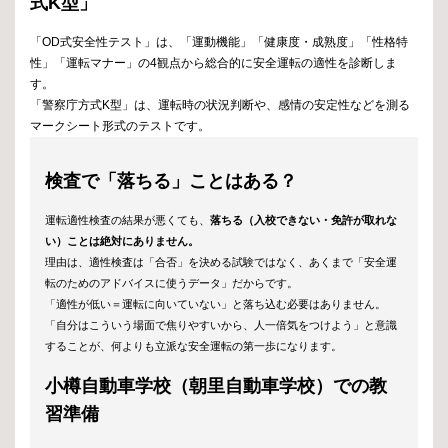
式K型」
「OD式安全性テスト」は、「運動機能」「健康度・成熟度」「性格特
性」「運転マナー」の4観点から総合的に安全運転の適性を診断しま
す。
「警察庁方式K型」は、運転時の状況判断や、感情の安定性などを測る
マークシート形式のテストです。
検査で「落ちる」ことはある？
運転適性検査の結果が悪くても、
落ちる（入校できない・免許が取れな
い）ことは絶対にありません。
理由は、適性検査は「合否」を決める試験ではなく、あくまで「安全運
転のためのアドバイスに使うデータ」だからです。
「適性が低い＝運転に向いていない」と落ち込む必要はありません。
「自分はこういう場面で焦りやすいから、人一倍気をつけよう」と意識
することが、何よりも立派な安全運転の第一歩になります。
小樽自動車学校（朝里自動車学校）での教
習準備