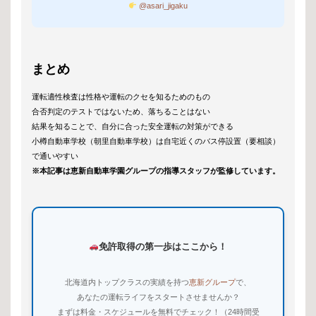
@asari_jigaku
まとめ
運転適性検査は性格や運転のクセを知るためのもの
合否判定のテストではないため、落ちることはない
結果を知ることで、自分に合った安全運転の対策ができる
小樽自動車学校（朝里自動車学校）は自宅近くのバス停設置（要相談）
で通いやすい
※本記事は恵新自動車学園グループの指導スタッフが監修しています。
免許取得の第一歩はここから！
北海道内トップクラスの実績を持つ
恵新グループ
で、
あなたの運転ライフをスタートさせませんか？
まずは料金・スケジュールを無料でチェック！（24時間受