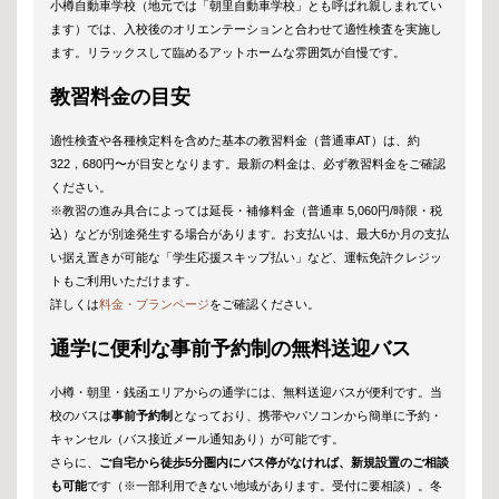
小樽自動車学校（地元では「朝里自動車学校」とも呼ばれ親しまれてい
ます）では、入校後のオリエンテーションと合わせて適性検査を実施し
ます。リラックスして臨めるアットホームな雰囲気が自慢です。
教習料金の目安
適性検査や各種検定料を含めた基本の教習料金（普通車AT）は、約
322，680円〜が目安となります。最新の料金は、必ず教習料金をご確認
ください。
※教習の進み具合によっては延長・補修料金（普通車 5,060円/時限・税
込）などが別途発生する場合があります。お支払いは、最大6か月の支払
い据え置きが可能な「学生応援スキップ払い」など、運転免許クレジッ
トもご利用いただけます。
詳しくは
料金・プランページ
をご確認ください。
通学に便利な事前予約制の無料送迎バス
小樽・朝里・銭函エリアからの通学には、無料送迎バスが便利です。当
校のバスは
事前予約制
となっており、携帯やパソコンから簡単に予約・
キャンセル（バス接近メール通知あり）が可能です。
さらに、
ご自宅から徒歩5分圏内にバス停がなければ、新規設置のご相談
も可能
です（※一部利用できない地域があります。受付に要相談）。冬