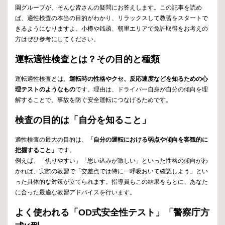
園グループが、そんな皆さんの疑問にお答えします。この記事を読め
ば、適性検査の本当の目的がわかり、リラックスして教習をスタートで
きるようになりますよ。小樽や銭函、朝里エリアで免許取得をお考えの
方はぜひ参考にしてください。
運転適性検査とは？その目的と種類
運転適性検査とは、
運転時の性格やクセ、反応速度などを知るための心
理テストのようなもの
です。理由は、ドライバー自身が自分の傾向を理
解することで、事故を防ぐ安全運転につなげるためです。
検査の目的は「自分を知ること」
適性検査の最大の目的は、
「自分の運転における弱点や傾向を客観的に
把握すること」
です。
例えば、「焦りやすい」「思い込みが激しい」といった性格の傾向がわ
かれば、実際の教習で「交差点では特に一呼吸おいて確認しよう」とい
った具体的な対策が立てられます。指導員もこの結果をもとに、あなた
に合った最適な教習アドバイスを行います。
よく使われる「OD式安全性テスト」「警察庁方