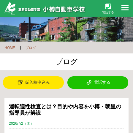
M
電話する
HOME
ブログ
ブログ
仮入校申込み
電話する
運転適性検査とは？目的や内容を小樽・朝里の
指導員が解説
2026/7/2（木）