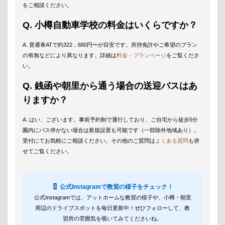
をご相談ください。
Q. 小樽自動車学校の料金はいくらですか？
A. 普通車ATで約322，680円〜が目安です。所持免許やご希望のプラン
の有無などにより異なります。詳細は
料金・プランページ
をご覧くださ
い。
Q. 銭函や朝里から通う場合の送迎バスはあ
りますか？
A. はい、ございます。事前予約制で運行しており、ご自宅から徒歩5分
圏内にバス停がない場合は新規設置も可能です（一部除外地域あり）。
受付にてお気軽にご相談ください。その他のご質問は
よくある質問
も併
せてご覧ください。
公式Instagramで教習の様子をチェック！
公式Instagramでは、アットホームな教習の様子や、小樽・朝里
周辺のドライブスポットを毎日更新中！ぜひフォローして、教
習所の雰囲気を覗いてみてくださいね。