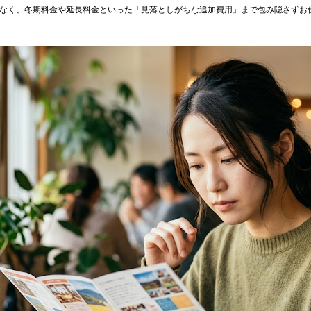
なく、冬期料金や延長料金といった「見落としがちな追加費用」まで包み隠さずお