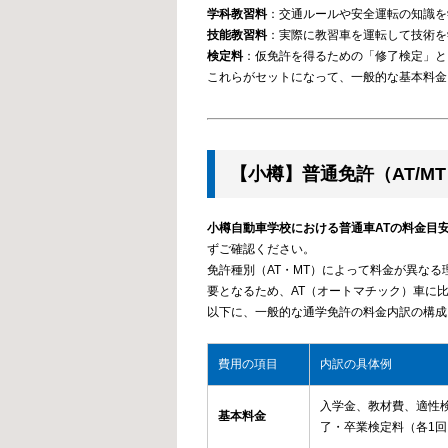
学科教習料
：交通ルールや安全運転の知識を
技能教習料
：実際に教習車を運転して技術を学
検定料
：仮免許を得るための「修了検定」と
これらがセットになって、一般的な基本料金
【小樽】普通免許（AT/M
小樽自動車学校における普通車ATの料金目安は
ずご確認ください。
免許種別（AT・MT）によって料金が異な
要となるため、AT（オートマチック）車に
以下に、一般的な通学免許の料金内訳の構成
費用の項目
内訳の具体例
入学金、教材費、適性
基本料金
了・卒業検定料（各1回