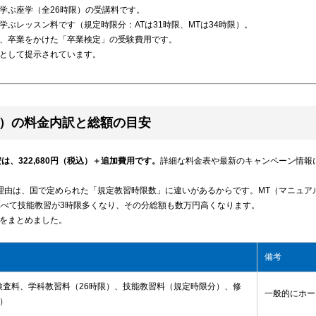
学ぶ座学（全26時限）の受講料です。
ぶレッスン料です（規定時限分：ATは31時限、MTは34時限）。
、卒業をかけた「卒業検定」の受験費用です。
として提示されています。
T）の料金内訳と総額の目安
、322,680円（税込）＋追加費用です。
詳細な料金表や最新のキャンペーン情報
る理由は、国で定められた「規定教習時限数」に違いがあるからです。MT（マニュ
比べて技能教習が3時限多くなり、その分総額も数万円高くなります。
をまとめました。
備考
検査料、学科教習料（26時限）、技能教習料（規定時限分）、修
一般的にホー
）