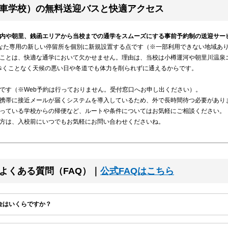
車学校）の無料送迎バスと快適アクセス
内や朝里、銭函エリアから当校までの通学をスムーズにする事前予約制の送迎サー
なた専用の新しい停留所を個別に新規設置する点です（※一部利用できない地域あ
ことは、快適な通学において欠かせません。理由は、当校は小樽運河や朝里川温泉
ら歩くことなく天候の悪い日や冬道でも体力を削られずに通えるからです。
。
です（※Web予約は行っておりません。受付窓口へお申し出ください）。
携帯に接近メールが届くシステムを導入しているため、外で長時間待つ必要があり
っている学校からの帰便など、ルートや条件についてはお気軽にご相談ください。
方は、入校前にいつでもお気軽にお問い合わせくださいね。
よくある質問（FAQ）｜
公式FAQはこちら
料金はいくらですか？