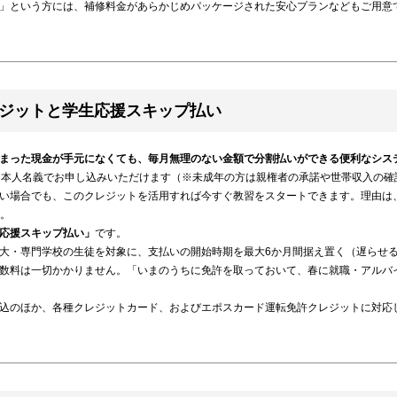
」という方には、補修料金があらかじめパッケージされた安心プランなどもご用意
ジットと学生応援スキップ払い
まった現金が手元になくても、毎月無理のない金額で分割払いができる便利なシス
も本人名義でお申し込みいただけます（※未成年の方は親権者の承諾や世帯収入の確
い場合でも、このクレジットを活用すれば今すぐ教習をスタートできます。理由は、
す。
応援スキップ払い」
です。
大・専門学校の生徒を対象に、支払いの開始時期を最大6か月間据え置く（遅らせ
数料は一切かかりません。「いまのうちに免許を取っておいて、春に就職・アルバ
込のほか、各種クレジットカード、およびエポスカード運転免許クレジットに対応