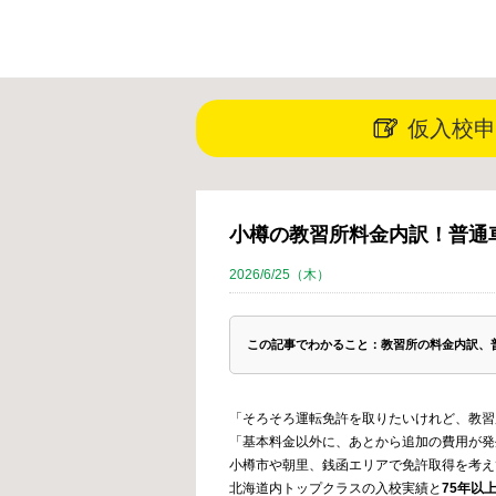
仮入校申
小樽の教習所料金内訳！普通
2026/6/25（木）
この記事でわかること：教習所の料金内訳、
「そろそろ運転免許を取りたいけれど、教習
「基本料金以外に、あとから追加の費用が発
小樽市や朝里、銭函エリアで免許取得を考え
北海道内トップクラスの入校実績と
75年以