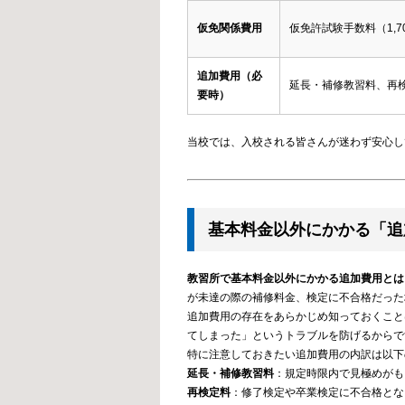
仮免関係費用
仮免許試験手数料（1,7
追加費用（必
延長・補修教習料、再
要時）
当校では、入校される皆さんが迷わず安心し
基本料金以外にかかる「追
教習所で基本料金以外にかかる追加費用とは
が未達の際の補修料金、検定に不合格だった
追加費用の存在をあらかじめ知っておくこと
てしまった」というトラブルを防げるからで
特に注意しておきたい追加費用の内訳は以下
延長・補修教習料
：規定時限内で見極めがも
再検定料
：修了検定や卒業検定に不合格となり