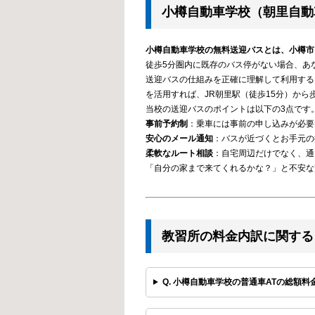
小樽自動車学校（朝里自動
小樽自動車学校の無料送迎バスとは、小樽市
徒歩5分圏内に既存のバス停がない場合、あ
送迎バスの仕組みを正確に理解して利用する
を活用すれば、JR朝里駅（徒歩15分）か
当校の送迎バスのポイントは以下の3点です
事前予約制
：乗車には事前の申し込みが必要
安心のメール通知
：バスが近づくとお手元の
柔軟なルート相談
：自宅周辺だけでなく、通
「自分の家まで来てくれるかな？」と不安な
教習所の料金内訳に関する
Q. 小樽自動車学校の普通車ATの総額