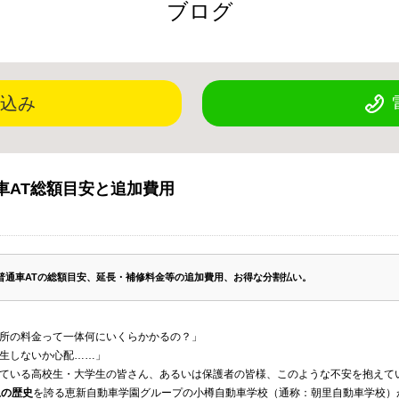
ブログ
込み
車AT総額目安と追加費用
普通車ATの総額目安、延長・補修料金等の追加費用、お得な分割払い。
所の料金って一体何にいくらかかるの？」
生しないか心配……」
ている高校生・大学生の皆さん、あるいは保護者の皆様、このような不安を抱えて
上の歴史
を誇る恵新自動車学園グループの小樽自動車学校（通称：朝里自動車学校）