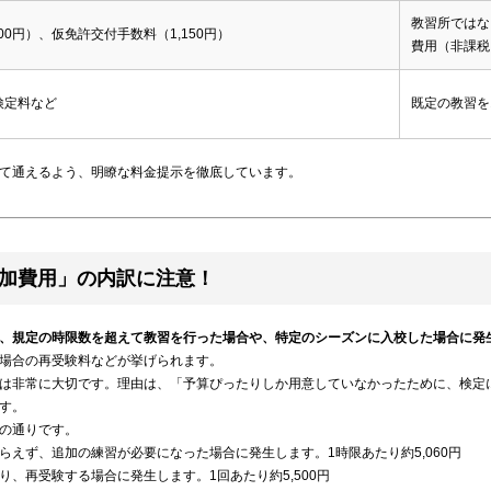
教習所ではな
00円）、仮免許交付手数料（1,150円）
費用（非課税
検定料など
既定の教習を
て通えるよう、明瞭な料金提示を徹底しています。
加費用」の内訳に注意！
、規定の時限数を超えて教習を行った場合や、特定のシーズンに入校した場合に発
場合の再受験料などが挙げられます。
は非常に大切です。理由は、「予算ぴったりしか用意していなかったために、検定
す。
の通りです。
らえず、追加の練習が必要になった場合に発生します。1時限あたり約5,060円
、再受験する場合に発生します。1回あたり約5,500円