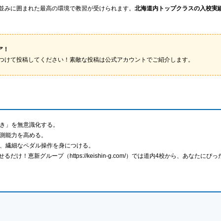
並みに囲まれた最高の環境で教習が受けられます。
北海道内トップクラスの入校実
ア！
つけて投稿してください！素敵な投稿は公式アカウントでご紹介します。
き」を無意識化する。
予測能力を高める。
、繊細なペダル操作を身につける。
け！恵新グループ（https://keishin-g.com/）では道内4校から、あなた