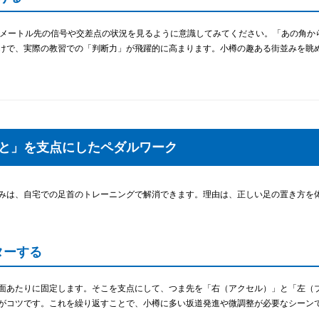
0メートル先の信号や交差点の状況を見るように意識してみてください。「あの角か
けで、実際の教習での「判断力」が飛躍的に高まります。小樽の趣ある街並みを眺
かと」を支点にしたペダルワーク
みは、自宅での足首のトレーニングで解消できます。理由は、正しい足の置き方を
ターする
面あたりに固定します。そこを支点にして、つま先を「右（アクセル）」と「左（
がコツです。これを繰り返すことで、小樽に多い坂道発進や微調整が必要なシーン