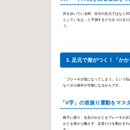
外を歩いている時、自分の足元ではなく5
としているな」と予測するクセをつけるだ
う。
3. 足元で差がつく！「か
「ブレーキが急になってしまう」という悩
なペダル操作が可能になるからです。
「V字」の首振り運動をマス
椅子に座り、右足のかかとをブレーキの正
かとを床から離さず、足首だけを動かすの
す。