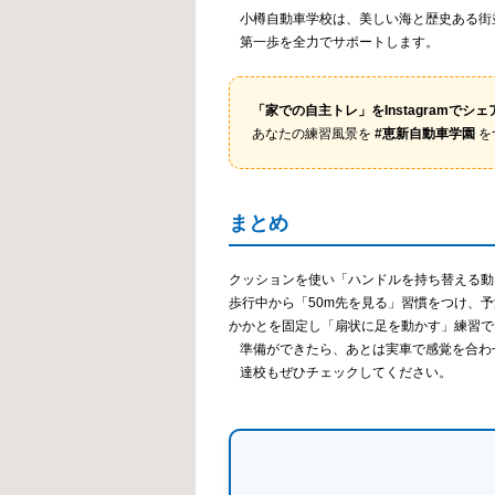
小樽自動車学校は、美しい海と歴史ある街
第一歩を全力でサポートします。
「家での自主トレ」をInstagramでシェ
あなたの練習風景を
#恵新自動車学園
を
まとめ
クッションを使い「ハンドルを持ち替える動
歩行中から「50m先を見る」習慣をつけ、
かかとを固定し「扇状に足を動かす」練習で
準備ができたら、あとは実車で感覚を合わせるだ
達校もぜひチェックしてください。