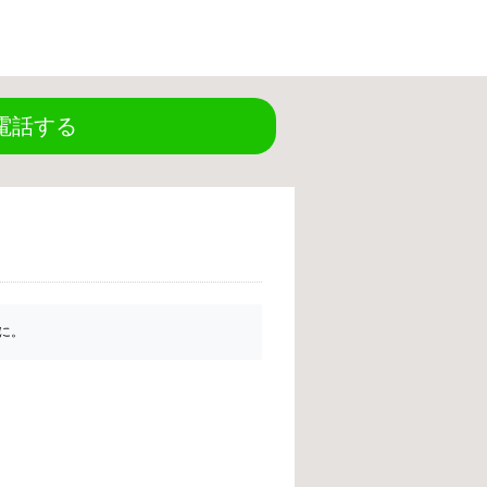
電話する
に。