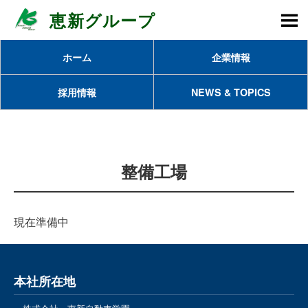
恵新グループ
M
ホーム
企業情報
採用情報
NEWS & TOPICS
整備工場
現在準備中
本社所在地