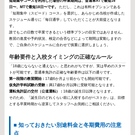
短期集中コースを利用した場合の卒業期間は、普通車ATで最短16
日〜、MTで最短18日〜です。
ただし、これは有料オプションである
「短期集中（スピード）コース」を選択し、あらかじめ当校が作成した
スケジュール通りに「毎日通学」していただくことが大前提となりま
す。
誰でもこの日数で卒業できるという標準プランの目安ではありません。
教習の進度や予約状況、検定の合否などによって期間は変動しますの
で、ご自身のスケジュールに合わせて慎重に選択しましょう。
年齢要件と入校タイミングの正確なルール
「18歳にならないと通えない」と思われがちですが、実は早めのスター
トが可能です。普通車免許の正確な年齢要件は以下の通りです。
第一段階の教習開始：
17歳6か月より前からでも開始可能です。
仮免許学科試験の受験：
満17歳6か月以降に受験可能となります。
運転免許証の交付（公道運転）：
18歳の誕生日以降となります。
そのため、「誕生日のどれくらい前に入校するのがベストか」は、目標
とする卒業時期から逆算してスタッフへお気軽にご相談ください。
■ 知っておきたい別途料金と冬期費用の注意
点