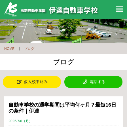
M
HOME
ブログ
ブログ
仮入校申込み
電話する
自動車学校の通学期間は平均何ヶ月？最短16日
の条件｜伊達
2026/7/6（月）