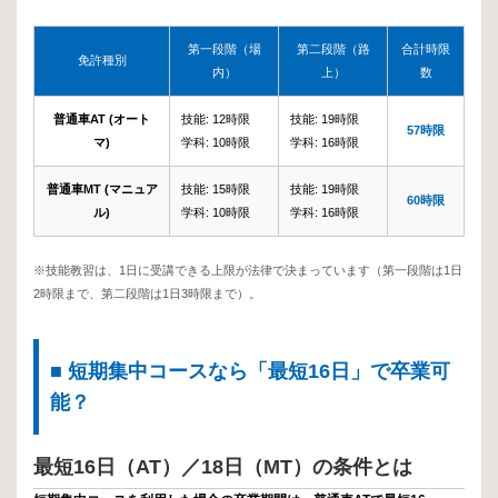
第一段階（場
第二段階（路
合計時限
免許種別
内）
上）
数
普通車AT (オート
技能: 12時限
技能: 19時限
57時限
マ)
学科: 10時限
学科: 16時限
普通車MT (マニュア
技能: 15時限
技能: 19時限
60時限
ル)
学科: 10時限
学科: 16時限
※技能教習は、1日に受講できる上限が法律で決まっています（第一段階は1日
2時限まで、第二段階は1日3時限まで）。
■ 短期集中コースなら「最短16日」で卒業可
能？
最短16日（AT）／18日（MT）の条件とは