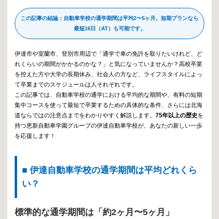
この記事の結論：自動車学校の通学期間は平均2〜5ヶ月。短期プランなら
最短16日（AT）も可能です。
伊達市や室蘭市、登別市周辺で「通学で車の免許を取りたいけれど、ど
れくらいの期間がかかるのかな？」と気になっていませんか？高校卒業
を控えた方や大学の長期休み、社会人の方など、ライフスタイルによっ
て卒業までのスケジュールは人それぞれです。
この記事では、自動車学校の通学における平均的な期間や、有料の短期
集中コースを使って最短で卒業するための具体的な条件、さらには北海
道ならではの注意点までをわかりやすく解説します。
75年以上の歴史
を
持つ恵新自動車学園グループの伊達自動車学校が、あなたの新しい一歩
を応援します！
■ 伊達自動車学校の通学期間は平均どれくら
い？
標準的な通学期間は「約2ヶ月〜5ヶ月」