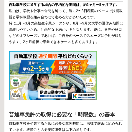
自動車学校に通学する場合の平均的な期間は、約2ヶ月〜5ヶ月です。
理由は、学校や仕事の合間を縫って、週に2〜3日程度のペースで技能教
習と学科教習を組み合わせて進める方が多いためです。
特に1月〜3月の高校生卒業シーズンや、8月〜9月の大学の夏休み期間は
混雑しやすいため、計画的な予約がカギとなります。逆に、春先や秋口
などのオフシーズンであれば、ご自身のペースでスムーズに予約が取り
やすく、2ヶ月前後で卒業できるケースも多くあります。
普通車免許の取得に必要な「時限数」の基本
自動車学校を卒業するために必要な教習時間は、法律で厳密に定められ
ています。段階ごとの必要時限数は以下の通りです。