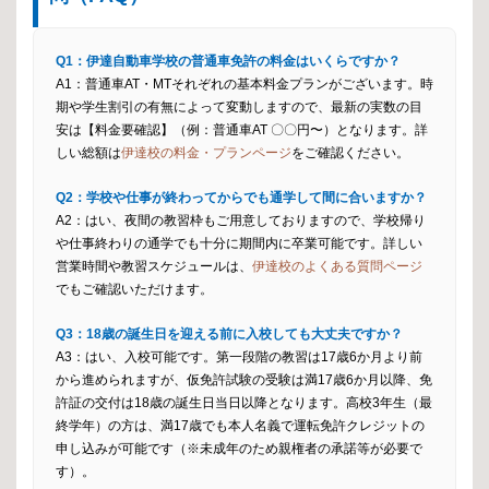
Q1：伊達自動車学校の普通車免許の料金はいくらですか？
A1：普通車AT・MTそれぞれの基本料金プランがございます。時
期や学生割引の有無によって変動しますので、最新の実数の目
安は【料金要確認】（例：普通車AT 〇〇円〜）となります。詳
しい総額は
伊達校の料金・プランページ
をご確認ください。
Q2：学校や仕事が終わってからでも通学して間に合いますか？
A2：はい、夜間の教習枠もご用意しておりますので、学校帰り
や仕事終わりの通学でも十分に期間内に卒業可能です。詳しい
営業時間や教習スケジュールは、
伊達校のよくある質問ページ
でもご確認いただけます。
Q3：18歳の誕生日を迎える前に入校しても大丈夫ですか？
A3：はい、入校可能です。第一段階の教習は17歳6か月より前
から進められますが、仮免許試験の受験は満17歳6か月以降、免
許証の交付は18歳の誕生日当日以降となります。高校3年生（最
終学年）の方は、満17歳でも本人名義で運転免許クレジットの
申し込みが可能です（※未成年のため親権者の承諾等が必要で
す）。