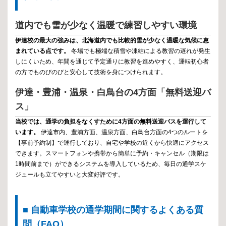
道内でも雪が少なく温暖で練習しやすい環境
伊達校の最大の強みは、北海道内でも比較的雪が少なく温暖な気候に恵
まれている点です。
冬場でも極端な積雪や凍結による教習の遅れが発生
しにくいため、年間を通じて予定通りに教習を進めやすく、運転初心者
の方でものびのびと安心して技術を身につけられます。
伊達・豊浦・温泉・白鳥台の4方面「無料送迎バ
ス」
当校では、通学の負担をなくすために4方面の無料送迎バスを運行して
います。
伊達市内、豊浦方面、温泉方面、白鳥台方面の4つのルートを
【事前予約制】で運行しており、自宅や学校の近くから快適にアクセス
できます。スマートフォンや携帯から簡単に予約・キャンセル（期限は
1時間前まで）ができるシステムを導入しているため、毎日の通学スケ
ジュールも立てやすいと大変好評です。
■ 自動車学校の通学期間に関するよくある質
問（FAQ）