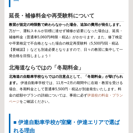
延長・補修料金や再受験料について
教習が規定の時限数で終わらなかった場合、追加の費用が発生します。
万が一、運転スキルが目標に達せず補修が必要になった場合は、延長・
補修料金（普通車5,060円/時限・税込）がかかります。また、修了検定
や卒業検定で不合格となった場合の検定再受験料（5,500円/回・税込
【要確認】）なども別途必要となりますので、日々の教習に集中して一
発合格を目指しましょう！
北海道ならではの「冬期料金」
北海道の自動車学校ならではの注意点として、「冬期料金」が挙げられ
ます。
伊達自動車学校では、11月〜2月の期間中に在籍・教習を受ける
場合、冬期料金として普通車5,500円・税込が別途発生いたします。料
金の総額やプランの詳細については、事前に必ず
伊達校の料金・プラン
ページ
をご確認ください。
■ 伊達自動車学校が室蘭・伊達エリアで選ば
れる理由