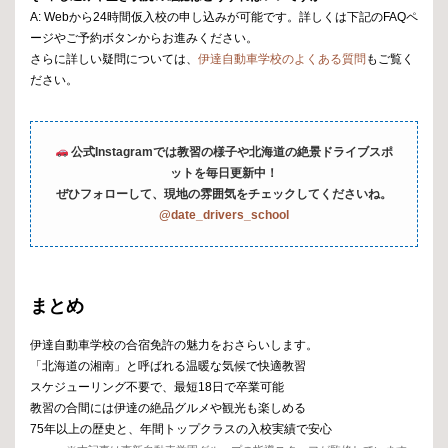
A: Webから24時間仮入校の申し込みが可能です。詳しくは下記のFAQペ
ージやご予約ボタンからお進みください。
さらに詳しい疑問については、
伊達自動車学校のよくある質問
もご覧く
ださい。
公式Instagramでは教習の様子や北海道の絶景ドライブスポ
ットを毎日更新中！
ぜひフォローして、現地の雰囲気をチェックしてくださいね。
@date_drivers_school
まとめ
伊達自動車学校の合宿免許の魅力をおさらいします。
「北海道の湘南」と呼ばれる温暖な気候で快適教習
スケジューリング不要で、最短18日で卒業可能
教習の合間には伊達の絶品グルメや観光も楽しめる
75年以上の歴史と、年間トップクラスの入校実績で安心