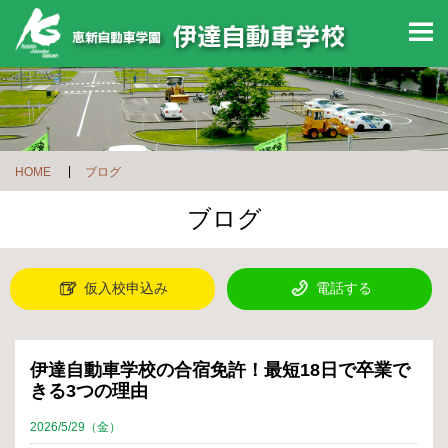
M
HOME
ブログ
ブログ
仮入校申込み
電話する
伊達自動車学校の合宿免許！最短18日で卒業で
きる3つの理由
2026/5/29（金）