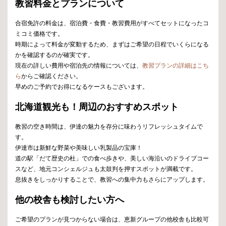
教習料金とプランについて
合宿免許の料金は、宿泊費・食費・教習費用がすべてセットになったコ
ミコミ価格です。
時期によって料金が変動するため、まずはご希望の日程でいくらになる
かを確認するのが確実です。
現在の詳しい費用や宿泊先の情報については、
教習プランの詳細はこち
ら
からご確認ください。
早めのご予約でお得になるケースもございます。
北海道観光も！周辺のおすすめスポット
教習の空き時間は、伊達の魅力を存分に味わうリフレッシュタイムで
す。
伊達市は新鮮な野菜や美味しい乳製品の宝庫！
道の駅「だて歴史の杜」での食べ歩きや、美しい海沿いのドライブコー
スなど、地元コンシェルジュも太鼓判を押すスポットが満載です。
息抜きをしっかりすることで、教習への集中力もさらにアップします。
他の校舎も検討したい方へ
ご希望のプランが見つからない場合は、恵新グループの他校舎も比較可