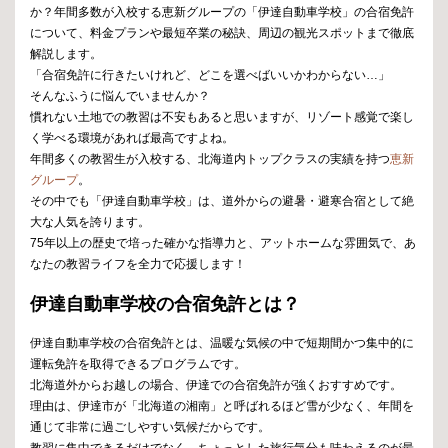
か？年間多数が入校する恵新グループの「伊達自動車学校」の合宿免許
について、料金プランや最短卒業の秘訣、周辺の観光スポットまで徹底
解説します。
「合宿免許に行きたいけれど、どこを選べばいいかわからない…」
そんなふうに悩んでいませんか？
慣れない土地での教習は不安もあると思いますが、リゾート感覚で楽し
く学べる環境があれば最高ですよね。
年間多くの教習生が入校する、北海道内トップクラスの実績を持つ
恵新
グループ
。
その中でも「伊達自動車学校」は、道外からの避暑・避寒合宿として絶
大な人気を誇ります。
75年以上の歴史で培った確かな指導力と、アットホームな雰囲気で、あ
なたの教習ライフを全力で応援します！
伊達自動車学校の合宿免許とは？
伊達自動車学校の合宿免許とは、温暖な気候の中で短期間かつ集中的に
運転免許を取得できるプログラムです。
北海道外からお越しの場合、伊達での合宿免許が強くおすすめです。
理由は、伊達市が「北海道の湘南」と呼ばれるほど雪が少なく、年間を
通じて非常に過ごしやすい気候だからです。
教習に集中できるだけでなく、ちょっとした旅行気分も味わえるのが最