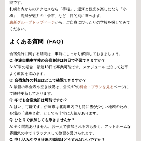
能です。
札幌市内からのアクセスなら「手稲」、運河と観光を楽しむなら「小
樽」、海鮮が魅力の「余市」など、目的別に選べます。
恵新グループトップページ
から、ご自身にぴったりの学校を探してみて
ください。
よくある質問（FAQ）
合宿免許に関する疑問は、事前にしっかり解消しておきましょう。
Q: 伊達自動車学校の合宿免許は何日で卒業できますか？
A: AT車の場合、最短18日で卒業可能です。スケジュールに沿って効率
よく教習を進めます。
Q: 合宿免許の料金はどこで確認できますか？
A: 最新の料金表や空き状況は、公式HPの
料金・プランを見る
ページに
て随時更新しております。
Q: 冬でも合宿免許は可能ですか？
A: はい、可能です。伊達市は北海道内でも特に雪が少ない地域のため、
冬場の「避寒合宿」としても非常に人気があります。
Q: ひとりで参加しても浮きませんか？
A: 全く問題ありません。お一人で参加される方も多く、アットホームな
雰囲気の中でリラックスして教習を受けられます。
Q: 申し込みや空き状況の確認はどうすればいいですか？