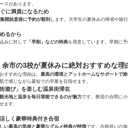
ースがあります。
はすぐに満員になるため
集開始直後に予約が殺到
します。大学生の夏休みの帰省や旅行
込めるから
込みに対して
「早割」などの特典
を用意しています。早期に予
・余市の3校が夏休みに絶対おすすめな理
おすすめな理由は、
最高の環境とアットホームなサポートで旅
肌で感じながら最短での卒業を目指せます。
街遊び」を楽しむ温泉街滞在
観光地と温泉を毎日堪能できるのが魅力
です。教習の合間に小
せます。
涼しく豪華特典付き合宿
しい最高の気候と豪華なグルメ特典が特徴
です。合格祝いの海