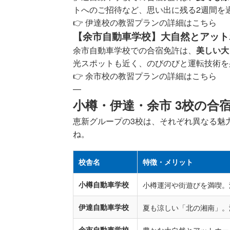
トへのご招待など、思い出に残る2週間を
👉
伊達校の教習プランの詳細はこちら
【余市自動車学校】大自然とアット
余市自動車学校での合宿免許は、
美しい大
光スポットも近く、のびのびと運転技術を
👉
余市校の教習プランの詳細はこちら
—
小樽・伊達・余市 3校の合
恵新グループの3校は、それぞれ異なる魅
ね。
校舎名
特徴・メリット
小樽自動車学校
小樽運河や街遊びを満喫。
伊達自動車学校
夏も涼しい「北の湘南」。
余市自動車学校
豊かな大自然とアットホー