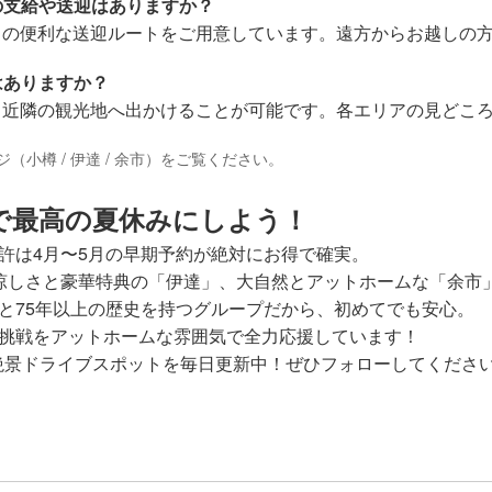
の支給や送迎はありますか？
らの便利な送迎ルートをご用意しています。遠方からお越しの
はありますか？
、近隣の観光地へ出かけることが可能です。各エリアの見どこ
ジ（
小樽
/
伊達
/
余市
）をご覧ください。
で最高の夏休みにしよう！
許は4月〜5月の早期予約が絶対にお得で確実。
涼しさと豪華特典の「伊達」、大自然とアットホームな「余市
と75年以上の歴史を持つグループだから、初めてでも安心。
挑戦をアットホームな雰囲気で全力応援しています！
海道の絶景ドライブスポットを毎日更新中！ぜひフォローしてくださ