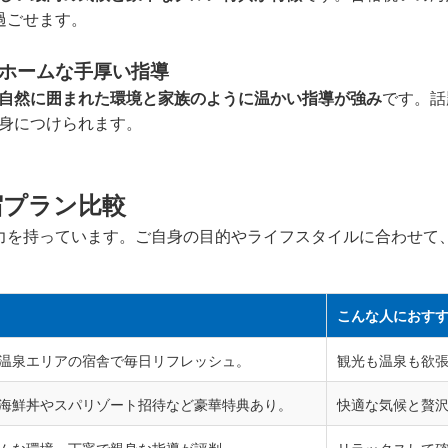
過ごせます。
ホームな手厚い指導
自然に囲まれた環境と家族のように温かい指導が強み
です。話
身につけられます。
宿プラン比較
力を持っています。ご自身の目的やライフスタイルに合わせて
こんな人におす
温泉エリアの宿舎で毎日リフレッシュ。
観光も温泉も欲
海鮮丼やスパリゾート招待など豪華特典あり。
快適な気候と贅
ムな環境。丁寧で親身な指導が評判。
リラックスして