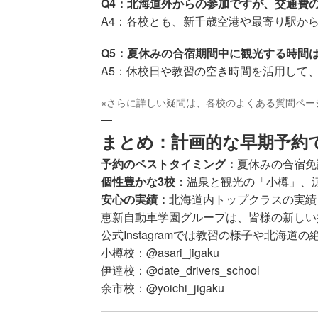
Q4：北海道外からの参加ですが、交通費
A4：各校とも、新千歳空港や最寄り駅か
Q5：夏休みの合宿期間中に観光する時間
A5：休校日や教習の空き時間を活用して
※さらに詳しい疑問は、各校のよくある質問ペー
—
まとめ：計画的な早期予約
予約のベストタイミング：
夏休みの合宿免
個性豊かな3校：
温泉と観光の「小樽」、
安心の実績：
北海道内トップクラスの実績
恵新自動車学園グループは、皆様の新しい
公式Instagramでは教習の様子や北
小樽校：
@asari_jigaku
伊達校：
@date_drivers_school
余市校：
@yoichi_jigaku