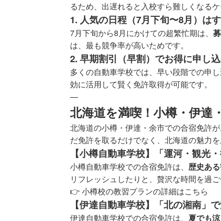
るため、出遅れると入校すら難しくなるケ
1. 人気の日程（7月下旬〜8月）
7月下旬から8月にかけての超繁忙期は、
募
は、最も競争率が高いためです。
2. 早期割引（早割）でお得に申し
多くの自動車学校では、早い段階での申し
効に活用して賢く免許取得が可能です。
—
北海道を満喫！小樽・伊達
北海道の小樽・伊達・余市での合宿免許が
だ免許を取るだけでなく、北海道の魅力を
【小樽自動車学校】「運河・観光・
小樽自動車学校での合宿免許は、
歴史ある
リフレッシュしたりと、贅沢な時間を過ご
👉
小樽校の教習プランの詳細はこちら
【伊達自動車学校】「北の湘南」で
伊達自動車学校での合宿免許は、
夏でも涼