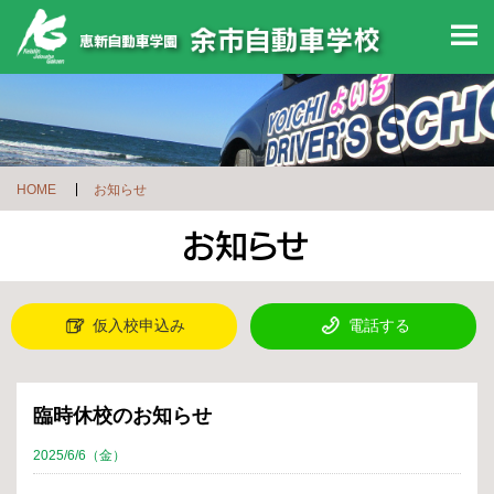
M
HOME
お知らせ
仮入校申込み
電話する
臨時休校のお知らせ
2025/6/6（金）