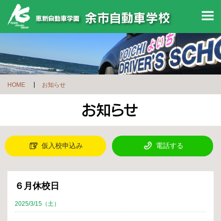
M
HOME
お知らせ
仮入校申込み
電話する
６月休校日
2025/3/15（土）