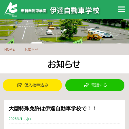
M
HOME
お知らせ
仮入校申込み
電話する
大型特殊免許は伊達自動車学校で！！
2026/4/1（水）