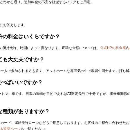
とわかる通り、追加料金の不安を軽減するパックもご用意。
にお答えします。
免許の料金はいくらですか？
在の所持免許、時期によって異なります。正確な金額については、
公式HPの料金案内
しても大丈夫ですか？
一人で参加される方も多く、アットホームな雰囲気の中で教習生同士すぐに打ち解
を選べばいいですか？
ートマ）車です。日常の運転が目的であればAT限定免許で十分ですが、将来車関係
うな種類がありますか？
カード、運転免許ローンなどもご用意しております。お客様のご都合に合わせたお
る質問ページ
もご覧ください。