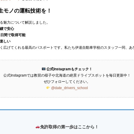
生モノの運転技術を！
る魅力について解説しました。
績で安心
8日間で取得可能
楽しい
く広げてくれる最高のパスポートです。私たち伊達自動車学校のスタッフ一同、あ
公式Instagramもチェック！
公式Instagramでは教習の様子や北海道の絶景ドライブスポットを毎日更新中！
ぜひフォローしてください。
@date_drivers_school
免許取得の第一歩はここから！