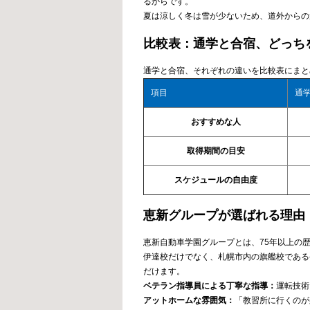
るからです。
夏は涼しく冬は雪が少ないため、道外からの
比較表：通学と合宿、どっち
通学と合宿、それぞれの違いを比較表にまと
項目
通
おすすめな人
取得期間の目安
スケジュールの自由度
恵新グループが選ばれる理由
恵新自動車学園グループとは、75年以上の
伊達校だけでなく、札幌市内の旗艦校である
だけます。
ベテラン指導員による丁寧な指導：
運転技術
アットホームな雰囲気：
「教習所に行くのが