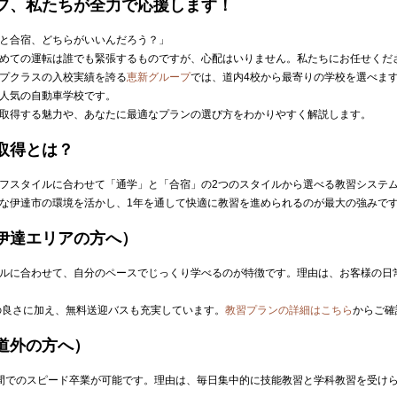
フ、私たちが全力で応援します！
と合宿、どちらがいいんだろう？」
めての運転は誰でも緊張するものですが、心配はいりません。私たちにお任せくだ
プクラスの入校実績を誇る
恵新グループ
では、道内4校から最寄りの学校を選べま
人気の自動車学校です。
取得する魅力や、あなたに最適なプランの選び方をわかりやすく解説します。
取得とは？
フスタイルに合わせて「通学」と「合宿」の2つのスタイルから選べる教習システ
な伊達市の環境を活かし、1年を通して快適に教習を進められるのが最大の強みで
伊達エリアの方へ）
ルに合わせて、自分のペースでじっくり学べるのが特徴です。理由は、お客様の日
の良さに加え、無料送迎バスも充実しています。
教習プランの詳細はこちら
からご確
道外の方へ）
間でのスピード卒業が可能です。理由は、毎日集中的に技能教習と学科教習を受け