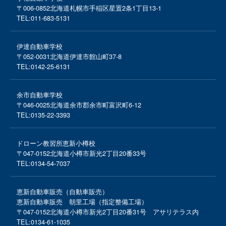
〒006-0852
北海道札幌市手稲区星置2条1丁目13-1
TEL:
011-683-5131
伊達自動車学校
〒052-0031
北海道伊達市館山町37-8
TEL:
0142-25-6131
余市自動車学校
〒046-0025
北海道余市郡余市町富沢町6-12
TEL:
0135-22-3393
ドローン教習所恵新小樽校
〒047-0152
北海道小樽市新光2丁目20番33号
TEL:
0134-54-7037
恵新自動車販売（自動車販売）
恵新自動車販売 朝里工場（指定整備工場）
〒047-0152
北海道小樽市新光2丁目20番31号 アサリテラス内
TEL:
0134-61-1035